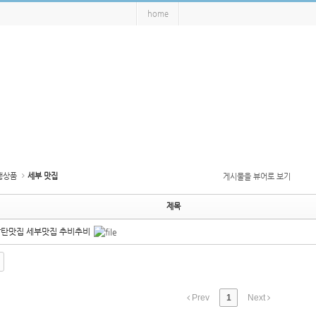
home
행상품
세부 맛집
게시물을 뷰어로 보기
제목
막탄맛집 세부맛집 추비추비
Prev
1
Next