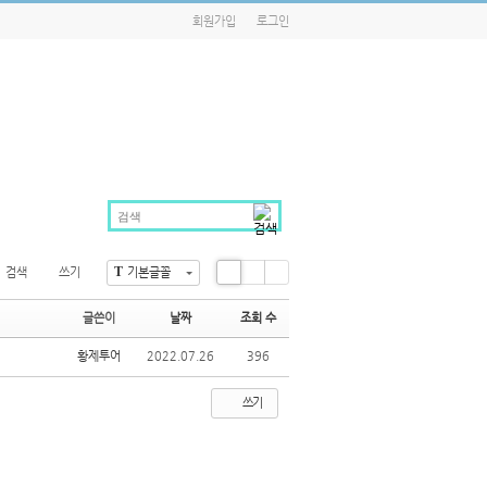
회원가입
로그인
T
검색
쓰기
기본글꼴
Li
Zi
G
st
n
al
글쓴이
날짜
조회 수
e
le
ry
황제투어
2022.07.26
396
쓰기