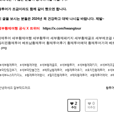
황투어가 조금이라도 함께 같이 했으면 합니다.
 글을 보시는 분들은 2024년 꼭 건강하고 대박 나시길 바랍니다. 제발~
세부황제여행 공식 X 트위터
https://x.com/hwangtour
#세부황제투어
,
#세부황제여행
,
#세부황제골프
,
#세부황투어
,
#세부황제패키지
,
#세부에코
#막탄링검후기
,
#세부막탄불건전
,
#베트남황제투어
,
#황제투어후기
,
#호치민황제투어
,
#세
#세부누스타카지노
,
#황제투어여행사
,
#필리핀황제투어
,
#해외황제투어
,
#황제투어예약
,
#
안녕하세요 잘부탁드려요
황투어
2
0
추천
비추천