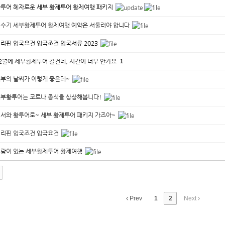
투어 혜자로운 세부 황제투어 황제여행 패키지
수기 세부황제투어 황제여행 예약은 서둘러야 합니다
리핀 입국요건 입국조건 입국서류 2023
2월에 세부황제투어 갈건데, 시간이 너무 안가요
1
부의 날씨가 이렇게 좋은데~
부황투어는 코로나 종식을 상상해봅니다!
서와 황투어로~ 세부 황제투어 패키지 가즈아~
리핀 입국조건 입국요건
람이 있는 세부황제투어 황제여행
Prev
1
2
Next