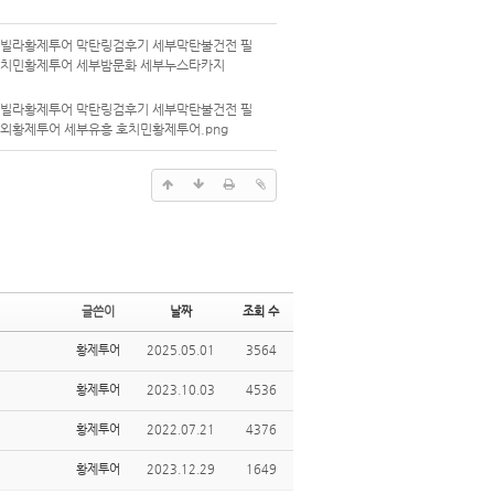
풀빌라황제투어 막탄링검후기 세부막탄불건전 필
호치민황제투어 세부밤문화 세부누스타카지
풀빌라황제투어 막탄링검후기 세부막탄불건전 필
외황제투어 세부유흥 호치민황제투어.png
글쓴이
날짜
조회 수
황제투어
2025.05.01
3564
황제투어
2023.10.03
4536
황제투어
2022.07.21
4376
황제투어
2023.12.29
1649