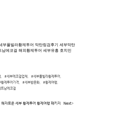
걸
,
#세부에코걸업체
,
#세부풀빌라황제투어
,
부황제투어가격
,
#세부밤문화
,
#황제여행
,
베트남에코걸
 혜자로운 세부 황제투어 황제여행 패키지
Next