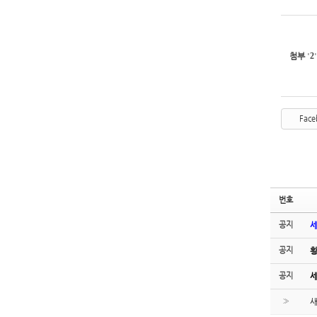
첨부
'
2
'
Face
번호
공지
세
공지
황
공지
세
»
새