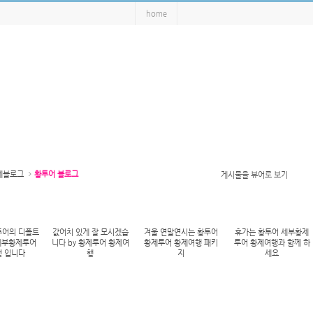
home
제블로그
황투어 블로그
게시물을 뷰어로 보기
어의 디폴트
값어치 있게 잘 모시겠습
겨울 연말연시는 황투어
휴가는 황투어 세부황제
세부황제투어
니다 by 황제투어 황제여
황제투어 황제여행 패키
투어 황제여행과 함께 하
 입니다
행
지
세요