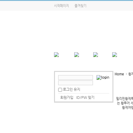
시작페이지
즐겨찾기
Home
황
로그인 유지
회원가입
ID/PW 찾기
필리핀황제투
는 황투어 
황제여행