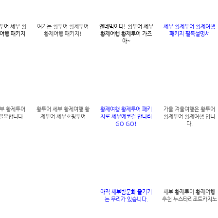
투어 세부 황
여기는 황투어 황제투어
엔데믹이다! 황투어 세부
세부 황제투어 황제여행
여행 패키지
황제여행 패키지!
황제여행 황제투어 가즈
패키지 필독설명서
아~
부 황제투어
황투어 세부 황제여행 황
황제여행 황제투어 패키
가을 겨울여행은 황투어
 필요합니다
제투어 세부호핑투어
지로 세부에코걸 만나러
황제투어 황제여행 입니
GO GO!
다.
아직 세부밤문화 즐기기
세부 황제투어 황제여행
는 무리가 있습니다.
추천 누스타리조트카지노