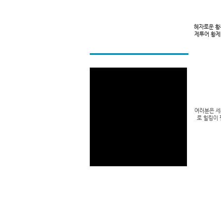
혜자로운 황
제투어 황제
여러분은 세
로 힐링이