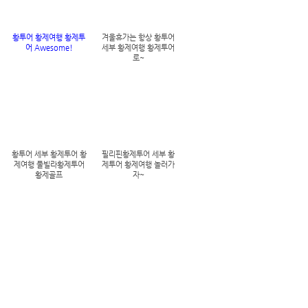
황투어 황제여행 황제투
겨울휴가는 항상 황투어
어 Awesome!
세부 황제여행 황제투어
로~
황투어 세부 황제투어 황
필리핀황제투어 세부 황
제여행 풀빌라황제투어
제투어 황제여행 놀러가
황제골프
자~