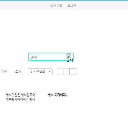
회원가입
로그인
T
검색
쓰기
기본글꼴
Li
Zi
G
st
n
al
e
le
ry
세부맛집은 세부황투어
세부 여기어때?
세부황제패키지와 함께