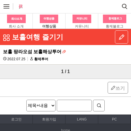
회사 소개
여행상품
커뮤니티
황제블로그
보홀여행 즐기기
보홀 팡라오섬 보홀해상투어
2022.07.25
황제투어
1 / 1
쓰기
로그인
회원가입
LANG
PC
home