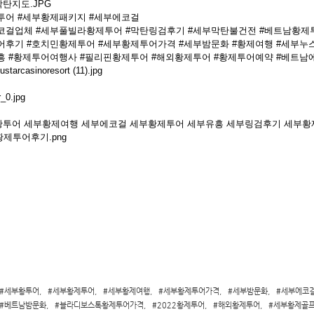
투어 #세부황제패키지 #세부에코걸
코걸업체 #세부풀빌라황제투어 #막탄링검후기 #세부막탄불건전 #베트남황제
어후기 #호치민황제투어 #세부황제투어가격 #세부밤문화 #황제여행 #세부
흥 #황제투어여행사 #필리핀황제투어 #해외황제투어 #황제투어예약 #베트남
#세부황투어
,
#세부황제투어
,
#세부황제여행
,
#세부황제투어가격
,
#세부밤문화
,
#세부에코
#베트남밤문화
,
#블라디보스톡황제투어가격
,
#2022황제투어
,
#해외황제투어
,
#세부황제골