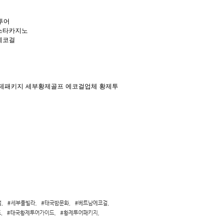
투어
누스타카지노
에코걸
걸
,
#세부풀빌라
,
#태국밤문화
,
#베트남에코걸
,
프
,
#태국황제투어가이드
,
#황제투어패키지
,