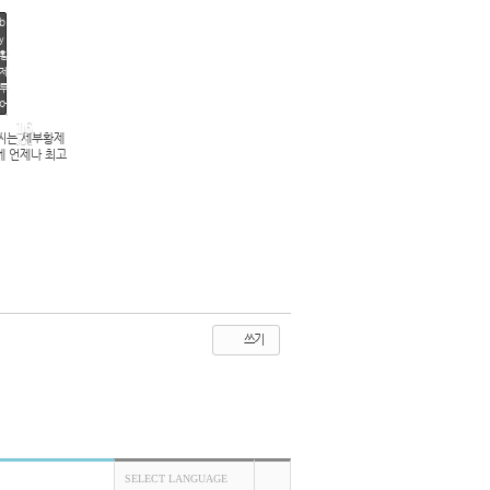
b
y
황
제
투
어
16
씨는 세부황제
JUL
에 언제나 최고
1029
쓰기
SELECT LANGUAGE
TOP