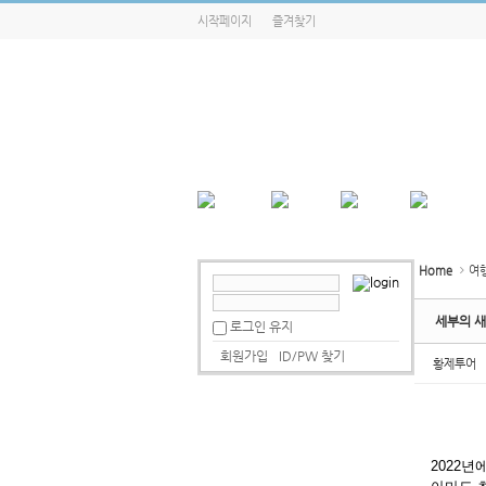
시작페이지
즐겨찾기
Home
여
세부의 새
로그인 유지
회원가입
ID/PW 찾기
황제투어
2022