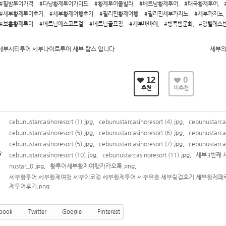
#필밤투어가격
,
#다낭황제투어가이드
,
#황제투어풀빌라
,
#베트남황제투어
,
#태국황제투어
,
#세부황제투어후기
,
#세부황제여행후기
,
#필리핀황제여행
,
#필리핀세부카지노
,
#세부카지노
,
#보홀황제투어
,
#베트남에스코트걸
,
#베트남골프장
,
#세부바바에
,
#방콕밤문화
,
#앙헬레스
세부시티투어 세부나이트투어 세부 탑스 입니다
세부의
12
0
추천
비추천
cebunustarcasinoresort (1).jpg
,
cebunustarcasinoresort (4).jpg
,
cebunustarcas
cebunustarcasinoresort (5).jpg
,
cebunustarcasinoresort (6).jpg
,
cebunustarcas
cebunustarcasinoresort (5).jpg
,
cebunustarcasinoresort (7).jpg
,
cebunustarcas
6
'
cebunustarcasinoresort (10).jpg
,
cebunustarcasinoresort (11).jpg
,
세부3번째 새
nustar_0.jpg
,
황투어세부황제여행카카오톡.png
,
세부황투어 세부황제여행 세부에코걸 세부황제투어 세부유흥 세부링검후기 세부황제패
제투어후기.png
book
Twitter
Google
Pinterest