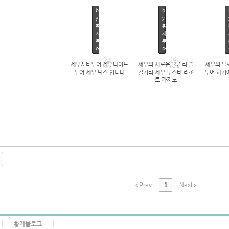
b
b
y
y
황
황
제
제
투
투
어
어
2
24
09
0
세부시티투어 세부나이트
세부의 새로운 볼거리 즐
세부의 날
APR
AUG
2
투어 세부 탑스 입니다
길거리 세부 누스타 리조
투어 하기
2
트 카지노
/
0
8
/
0
9
by
황제투어
946
Views
1347
Prev
1
Next
황제블로그