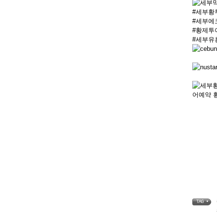
#세부황
#세부에
#황제투
#세부유
TAG •