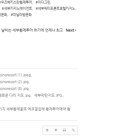
#우즈베키스탄황제투어
,
#아다그린
,
#세부카지노에이전트
,
#세부워터프론트호텔카지노
,
밤문화
,
#마닐라밤문화
 날씨는 세부황제투어 하기에 언제나 최고
Next
inoresort (1).jpeg
,
inoresort (2).jpg
,
inoresort (8).jpg
,
로운 다리 지도.jpg
,
세부막탄지도.JPG
,
키지 세부황제골프 에코걸업체 황제투어예약 황