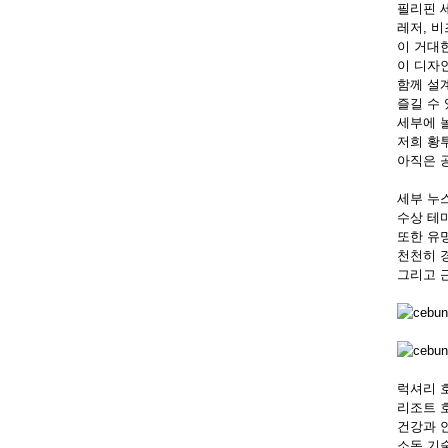
필리핀 
레저, 
이 거대
이 디자
함께 설계
즐길 수
세부에 
저희 황
아직은 
세부 누
수상 테
또한 유
천천히 
그리고 
럭셔리 
리조트 
건강과 
소독 기