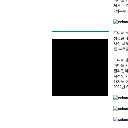
아마도 
세부 누스타
#세부누
드디어 
생겼습니
사실 세
좀 부족
드디어 
아마도 
필리핀의
목적인 
카지노 
2022년