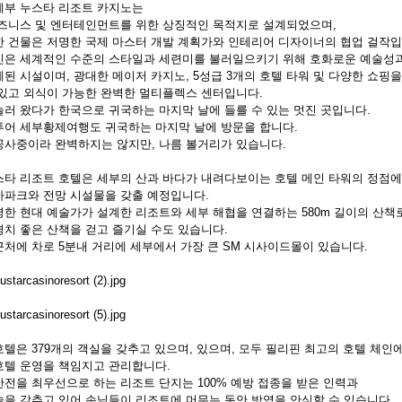
세부 누스타 리조트 카지노는
비즈니스 및 엔터테인먼트를 위한 상징적인 목적지로 설계되었으며,
한 건물은 저명한 국제 마스터 개발 계획가와 인테리어 디자이너의 협업 걸작입
인은 세계적인 수준의 스타일과 세련미를 불러일으키기 위해 호화로운 예술성
된 시설이며, 광대한 메이저 카지노, 5성급 3개의 호텔 타워 및 다양한 쇼핑을
 있고 외식이 가능한 완벽한 멀티플렉스 센터입니다.
놀러 왔다가 한국으로 귀국하는 마지막 날에 들를 수 있는 멋진 곳입니다.
투어 세부황제여행도 귀국하는 마지막 날에 방문을 합니다.
공사중이라 완벽하지는 않지만, 나름 볼거리가 있습니다.
스타 리조트 호텔은 세부의 산과 바다가 내려다보이는 호텔 메인 타워의 정점에
마파크와 전망 시설물을 갖출 예정입니다.
명한 현대 예술가가 설계한 리조트와 세부 해협을 연결하는 580m 길이의 산
경치 좋은 산책을 걷고 즐기실 수도 있습니다.
근처에 차로 5분내 거리에 세부에서 가장 큰 SM 시사이드몰이 있습니다.
호텔은 379개의 객실을 갖추고 있으며, 있으며, 모두 필리핀 최고의 호텔 체인
호텔 운영을 책임지고 관리합니다.
안전을 최우선으로 하는 리조트 단지는 100% 예방 접종을 받은 인력과
술을 갖추고 있어 손님들이 리조트에 머무는 동안 방역을 안심할 수 있습니다.