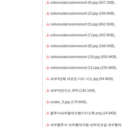
cebunustarcasinoresort (6).jpg
(567.2KB)
,
cebunustarcasinoresort (2).jpg
(189.6KB)
,
cebunustarcasinoresort (5).jpg
(662.0KB)
,
cebunustarcasinoresort (7).jpg
(262.6KB)
,
cebunustarcasinoresort (8).jpg
(168.5KB)
,
cebunustarcasinoresort (10).jpg
(830.6KB)
,
cebunustarcasinoresort (11).jpg
(226.6KB)
,
세부3번째 새로운 다리 지도.jpg
(64.8KB)
,
세부막탄지도.JPG
(140.1KB)
,
nustar_0.jpg
(178.6KB)
,
황투어세부황제여행카카오톡.png
(24.6KB)
세부황투어 세부황제여행 세부에코걸 세부황제