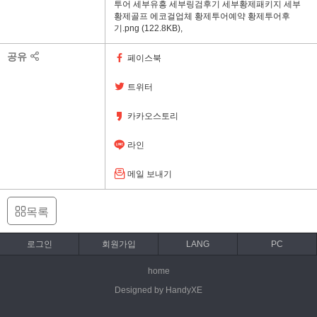
투어 세부유흥 세부링검후기 세부황제패키지 세부
황제골프 에코걸업체 황제투어예약 황제투어후
기.png
(122.8KB)
,
공유
페이스북
트위터
카카오스토리
라인
메일 보내기
목록
로그인
회원가입
LANG
PC
home
Designed by HandyXE