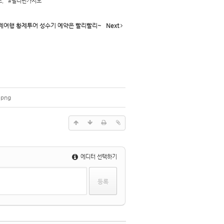
노
,
#필리핀카지노
제여행 황제투어 성수기 예약은 빨리빨리~
Next
png
에디터 선택하기