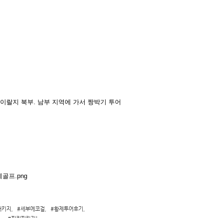
이랄지 북부. 남부 지역에 가서 짱박기 투어
패키지
,
#세부에코걸
,
#황제투어후기
,