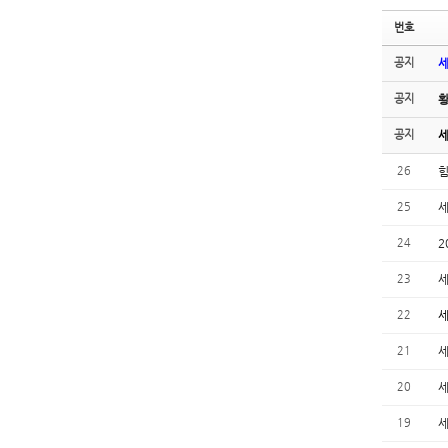
번호
공지
세
공지
황
공지
세
26
25
세
24
2
23
세
22
세
21
세
20
세
19
세