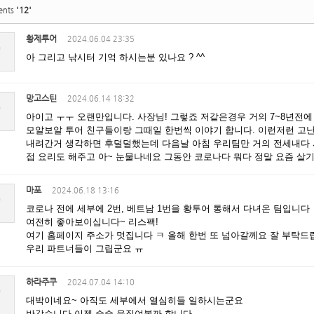
'12'
ents
황제투어
2024.06.04 23:35
?
아 그리고 낚시터 기억 하시는분 있나요 ? ^^
망고스틴
2024.06.14 18:32
?
아이고 ㅜㅜ 오랜만입니다. 사장님! 그렇죠 저같은경우 거의 7~8년전에
모알보알 투어 친구들이랑 그때일 한번씩 이야기 합니다. 이런저런 고난
내려간거 생각하면 후덜덜했는데 다음날 아침 우리팀만 거의 전세내다 
접 요리도 해주고 아~ 눈물나네요 그동안 코로나다 뭐다 정말 요즘 살기
마포
2024.06.18 13:16
?
코로나 전에 세부에 2번, 베트남 1번을 황투어 통해서 다녀온 팀입니다
여전히 좋아보이십니다~ 리스팩!
여기 홈페이지 주소가 멋집니다 ㅋ 올해 한번 또 넘아갈께요 잘 부탁드
우리 파트너들이 그립군요 ㅠ
하라주쿠
2024.07.04 14:10
?
대박이네요~ 아직도 세부에서 열심히들 일하시는군요
반갑습니다 이젠 슬슬 움직여볼까 합니다