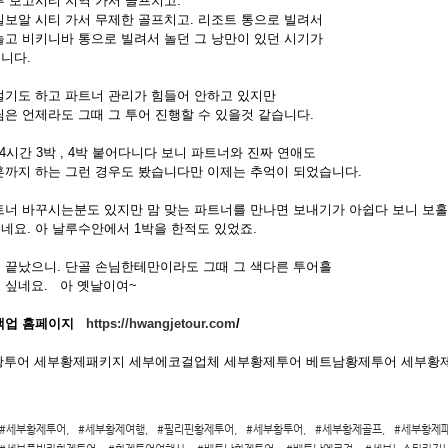
부 보고시티 지역 가서 골프치고.
일보알 시티 가서 무제한 골프치고. 리조트 통으로 빌려서
놀고 비키니바 통으로 빌려서 놀던 그 낭만이 있던 시기가
니다.
멀기도 하고 파트너 관리가 힘들어 안하고 있지만
님은 언제라도 그때 그 투어 진행할 수 있을것 같습니다.
4시간 3박 , 4박 붙어다니다 보니 파트너와 진짜 연애도
혼까지 하는 그런 경우도 봤습니다만 이제는 추억이 되었습니다.
트너 바꾸시는분도 있지만 맘 맞는 파트너를 만나면 보내기가 아쉽다 보니 보홀
네요. 아 날루수안에서 1박을 한적도 있었죠.
 끝났으니. 단골 손님한테만이라도 그때 그 색다른 투어흘
 싶네요. 아 옛날이여~
백업 홈페이지
https://hwangjetour.com
/
#세부황제투어
,
#세부황제여행
,
#필리핀황제투어
,
#세부황투어
,
#세부황제골프
,
#세부황제