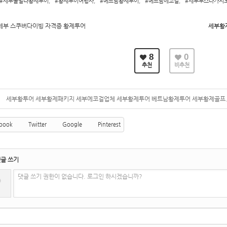
#세부풀빌라황제투어
,
#황제투어여행사
,
#베트남황제투어
,
#베트남에코걸
,
#세부누스타카지
세부 스쿠버다이빙 자격증 황제투어
세부황
8
0
추천
비추천
세부황투어 세부황제패키지 세부에코걸업체 세부황제투어 베트남황제투어 세부황제골프.
book
Twitter
Google
Pinterest
글 쓰기
?
댓글 쓰기 권한이 없습니다. 로그인 하시겠습니까?