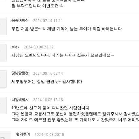
잘 부탁드립니다 이번도요 ㅎ
몸숙여피신
2024.07.14 11:11
?
우린 처음 방문~ ㅎ 제발 기억에 남는 투어가 되길 바래봅니다
Alex
2024.09.08 23:32
?
사장님 오랜만입니다. 다리는 나아지셨는가 모르겠네요ㅠ
강남팔팔정
2024.09.16 02:14
?
세부황투어는 정말 찐인듯~ 감사합니다
내일뭐먹지
2024.10.08 13:18
?
19년도에 친구와 둘이 다녀왔던 사람입니다
그때 뵙을때 교통사고로 운신이 불편하셨을텐데도 챙겨주셔서 감사했
그때 가이드 에코걸 전부 좋았는데 또 가려해도 시간맞추기 너무 어려
황제투어
2024.10.09 00:18