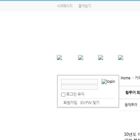
시작페이지
즐겨찾기
Home
커
황투어 
로그인 유지
회원가입
ID/PW 찾기
황제투어
10년도