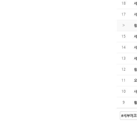
18
세
17
세
»
황
15
세
14
세
13
세
12
황
11
오
10
새
9
황