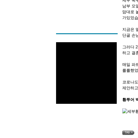
세부 북
남부 모
맘대로 
가있었습
지금은 
단골 손
그러다 2
하고 결
매일 파
를를했었
코로나도
제안하고
황투어 
TAG •