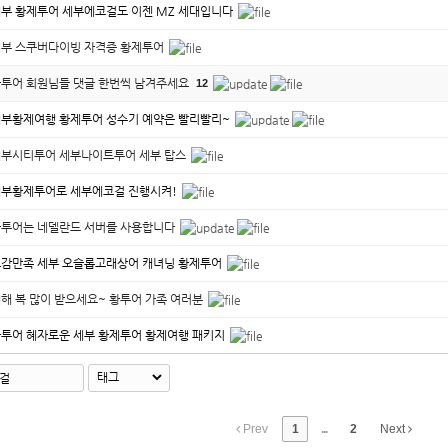
부 황제투어 세부에코걸도 이젠 MZ 세대입니다
부 스쿠버다이빙 자격증 황제투어
투어 회원님들 댓글 한번씩 남겨주세요
12
부황제여행 황제투어 성수기 예약은 빨리빨리~
부시티투어 세부나이트투어 세부 탑스
부황제투어로 세부에코걸 진행시켜!
투어는 네델란드 서버를 사용합니다
감만족 세부 오슬롭고래상어 캐녀닝 황제투어
해 복 많이 받으세요~ 황투어 가족 여러분
투어 혜자로운 세부 황제투어 황제여행 패키지
Prev
1
...
2
Next