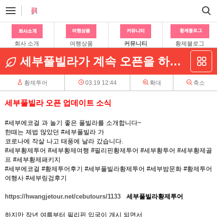
회사 소개
여행상품
커뮤니티
황제블로그
세부풀빌라가 계속 오픈을 하고 있습니다
황제투어
03.19 12:44
확대
축소
세부풀빌라 오픈 업데이트 소식
#세부에코걸 과 놀기 좋은 풀빌라를 소개합니다~
한때는 제법 많았던 #세부풀빌라 가
코로나에 작살 나고 태풍에 날라 갔습니다.
#세부황제투어 #세부황제여행 #필리핀황제투어 #세부황투어 #세부황제골
프 #세부황제패키지
#세부에코걸 #황제투어후기 #세부풀빌라황제투어 #세부밤문화 #황제투어
여행사 #세부링검후기
https://hwangjetour.net/cebutours/1133
세부풀빌라황제투어
하지만 작년 여름부터 필리핀 입국이 개시 되면서