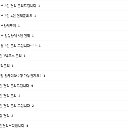
부 2인 견적 문의드립니다
1
부 3인,4인 견적문의요
1
세부황제투어
1
부 힐링황제 5인 견적
1
홀 3인 문의 드립니다~^^
1
인 3박코스 문의
1
견적문의
1
말 황제예약 2명 가능한가요?
1
인 견적 문의드립니다
4
인 견적 문의
2
인 견적 문의 드립니다
2
명 견적
2
4인견적부탁합니다
4