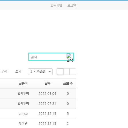
회원가입
로그인
T
검색
쓰기
기본글꼴
Li
Zi
G
st
n
al
글쓴이
날짜
조회 수
e
le
ry
황제투어
2022.09.04
0
황제투어
2022.07.21
0
amico
2022.12.15
5
투어맨
2022.12.15
2