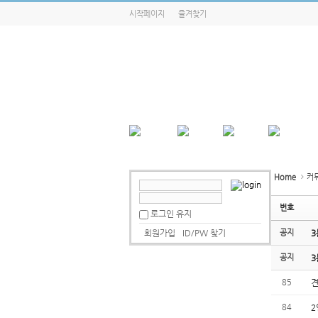
시작페이지
즐겨찾기
Home
커
번호
로그인 유지
회원가입
ID/PW 찾기
공지
3
공지
3
85
견
84
2