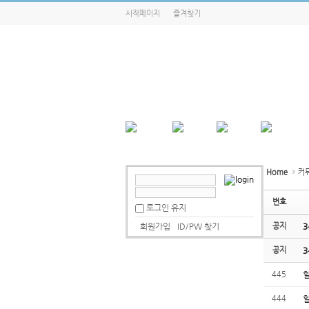
시작페이지
즐겨찾기
Home
커
번호
로그인 유지
회원가입
ID/PW 찾기
공지
3
공지
3
445
힐
444
힐