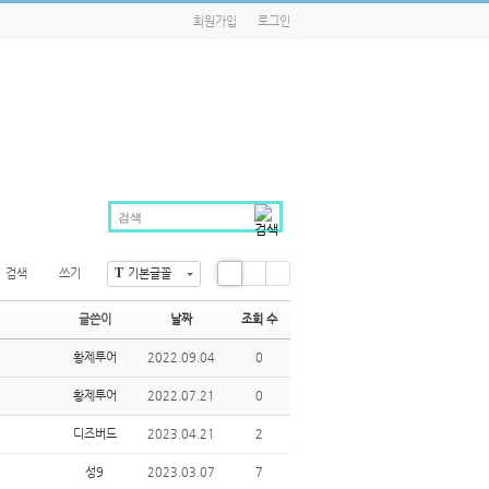
회원가입
로그인
T
검색
쓰기
기본글꼴
Li
Zi
G
st
n
al
글쓴이
날짜
조회 수
e
le
ry
황제투어
2022.09.04
0
황제투어
2022.07.21
0
디즈버드
2023.04.21
2
성9
2023.03.07
7