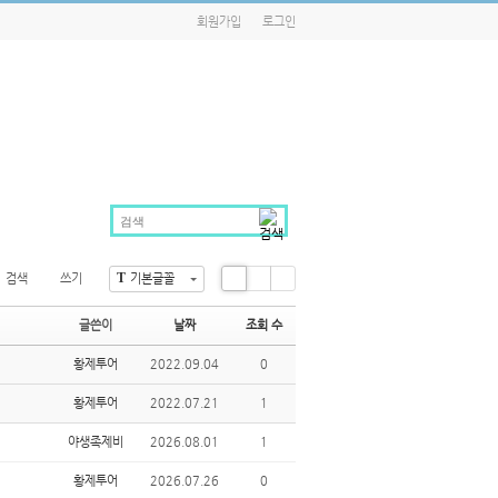
회원가입
로그인
T
검색
쓰기
기본글꼴
Li
Zi
G
st
n
al
글쓴이
날짜
조회 수
e
le
ry
황제투어
2022.09.04
0
황제투어
2022.07.21
1
야생족제비
2026.08.01
1
황제투어
2026.07.26
0